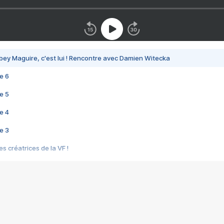
bey Maguire, c'est lui ! Rencontre avec Damien Witecka
e 6
e 5
e 4
e 3
s créatrices de la VF !
e 2
e 1
e Mektoub My Love arrive enfin ! Rencontre avec Shaïn Boumedine et Sal
i : après Toni en famille