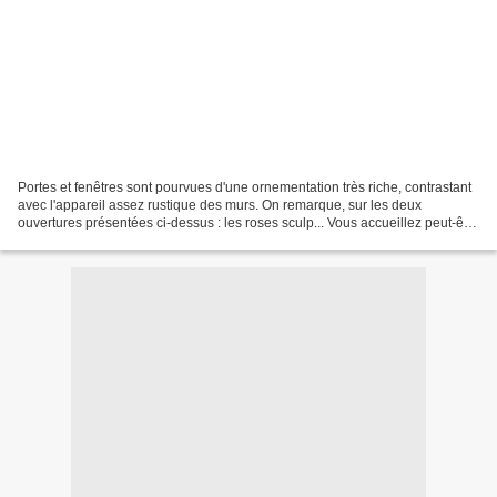
Portes et fenêtres sont pourvues d'une ornementation très riche, contrastant
avec l'appareil assez rustique des murs. On remarque, sur les deux
ouvertures présentées ci-dessus : les roses sculp... Vous accueillez peut-être
de la famille, des amis cet...