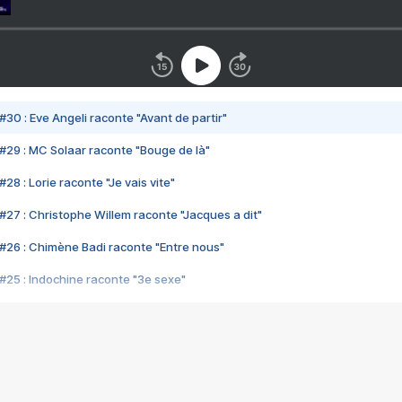
#30 : Eve Angeli raconte "Avant de partir"
#29 : MC Solaar raconte "Bouge de là"
28 : Lorie raconte "Je vais vite"
#27 : Christophe Willem raconte "Jacques a dit"
#26 : Chimène Badi raconte "Entre nous"
#25 : Indochine raconte "3e sexe"
#24 : Zaho raconte "C'est chelou"
#23 : Patrick Bruel raconte "Au café des délices"
#22 : Kyo raconte "Le chemin"