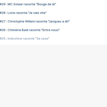
#29 : MC Solaar raconte "Bouge de là"
28 : Lorie raconte "Je vais vite"
#27 : Christophe Willem raconte "Jacques a dit"
#26 : Chimène Badi raconte "Entre nous"
#25 : Indochine raconte "3e sexe"
#24 : Zaho raconte "C'est chelou"
#23 : Patrick Bruel raconte "Au café des délices"
#22 : Kyo raconte "Le chemin"
#21 : Nolwenn Leroy raconte "Cassé"
#20 : Patrick Hernandez raconte "Born to be alive"
#19 : Lorie raconte "Près de moi"
#18 : Michael Jones raconte "A nos actes manqués" (avec Jean-Jacque