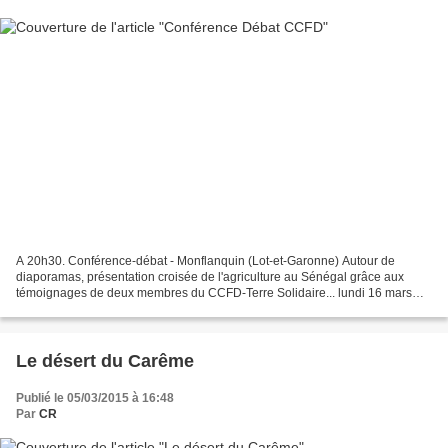
A 20h30. Conférence-débat - Monflanquin (Lot-et-Garonne) Autour de
diaporamas, présentation croisée de l'agriculture au Sénégal grâce aux
témoignages de deux membres du CCFD-Terre Solidaire... lundi 16 mars
20h30 à MONFLANQUIN salle des Consuls SoirÉe...
Le désert du Carême
Publié le 05/03/2015 à 16:48
Par
CR