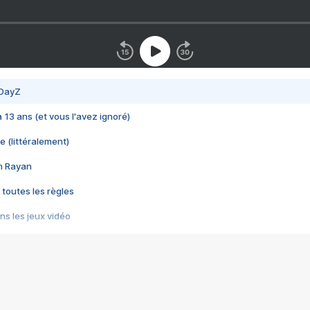
 DayZ
 a 13 ans (et vous l'avez ignoré)
e (littéralement)
im Rayan
 toutes les règles
s les jeux vidéo
us choquant de Rockstar ? - Le scandale BULLY
e plus moche de Steam
du RÊVE tourne au CAUCHEMAR