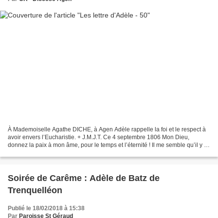
À Mademoiselle Agathe DICHE, à Agen Adèle rappelle la foi et le respect à
avoir envers l’Eucharistie. + J.M.J.T. Ce 4 septembre 1806 Mon Dieu,
donnez la paix à mon âme, pour le temps et l’éternité ! Il me semble qu’il y a
longtemps, chère Agathe, que...
Soirée de Carême : Adèle de Batz de
Trenquelléon
Publié le 18/02/2018 à 15:38
Par
Paroisse St Géraud