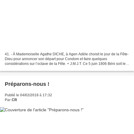
41. - À Mademoiselle Agathe DICHE, à Agen Adèle choisit le jour de la Fête-
Dieu pour annoncer son départ pour Condom et faire quelques
considérations sur l’octave de la Fête. + J.M.J.T. Ce 5 juin 1806 Béni soit le
Très Saint Sacrement ! Avant de partir...
Préparons-nous !
Publié le 04/02/2018 à 17:32
Par
CR