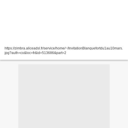
https://zimbra.aliceadsl.fr/service/home/~/InvitationBlanquefortdu1au10mars.
jpg?auth=co&loc=fr&id=513686&part=2