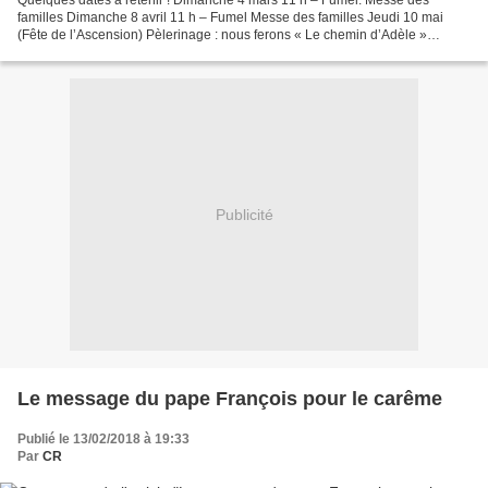
Quelques dates à retenir ! Dimanche 4 mars 11 h – Fumel. Messe des
familles Dimanche 8 avril 11 h – Fumel Messe des familles Jeudi 10 mai
(Fête de l’Ascension) Pèlerinage : nous ferons « Le chemin d’Adèle »
Dimanche 3 juin 11 h – Fumel Première Communion...
Publicité
Le message du pape François pour le carême
Publié le 13/02/2018 à 19:33
Par
CR