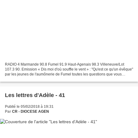
RADIO 4 Marmande 90.8 Fumel 91.9 Haut-Agenais 98.3 Villeneuve/Lot
107.3 90. Emission « Dis moi d'où souffle le vent » : "Qu'est ce qu'un évêque"
par les jeunes de l'aumônerie de Fumel toutes les questions que vous
n'oseriez pas à poser à Monseigneur Hubert...
Les lettres d'Adèle - 41
Publié le 05/02/2018 à 19:31
Par
CR - DIOCESE AGEN