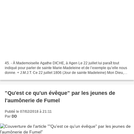
45. - À Mademoiselle Agathe DICHE, à Agen Le 22 juillet lui paraît tout
indiqué pour parler de sainte Marie-Madeleine et de l’exemple qu’elle nous
donne. + J.M.J.T. Ce 22 juillet 1806 (Jour de sainte Madeleine) Mon Dieu,
changez mon cœur ! Oh ! Ma bien...
"Qu'est ce qu'un évêque" par les jeunes de
l'aumônerie de Fumel
Publié le 07/02/2018 à 21:11
Par
DD