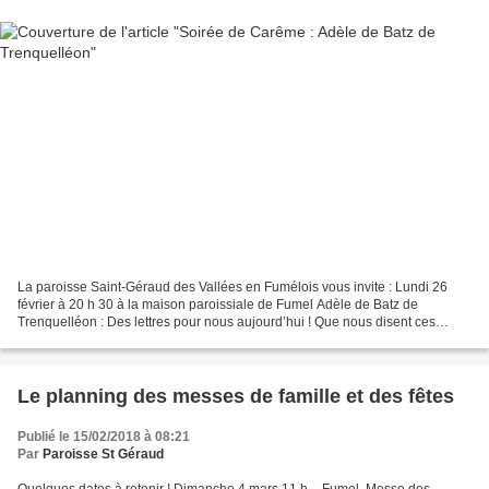
La paroisse Saint-Géraud des Vallées en Fumélois vous invite : Lundi 26
février à 20 h 30 à la maison paroissiale de Fumel Adèle de Batz de
Trenquelléon : Des lettres pour nous aujourd’hui ! Que nous disent ces
courriers d’Adèle écrits au début du 19ème...
Le planning des messes de famille et des fêtes
Publié le 15/02/2018 à 08:21
Par
Paroisse St Géraud