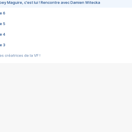
bey Maguire, c'est lui ! Rencontre avec Damien Witecka
e 6
e 5
e 4
e 3
s créatrices de la VF !
e 2
e 1
e Mektoub My Love arrive enfin ! Rencontre avec Shaïn Boumedine et Sal
i : après Toni en famille
elle réalise le bouleversant Dites lui que je l'aime
ais ! Rencontre autour de Vie privée de Rebecca Zlotowski
 de Marguerite, Grave... Rencontre avec Ella Rumpf