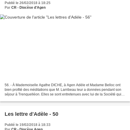
Publié le 26/02/2018 à 18:25
Par
CR - Diocèse d'Agen
56. - À Mademoiselle Agathe DICHE, à Agen Adèle et Madame Belloc ont
bien profité des méditations que M. Larribeau leur a données pendant son
séjour à Trenquelléon. Elles se sont entretenues avec lui de la Société qui
lui tient bien à cœur. + J.M.J.T....
Les lettre d'Adèle - 50
Publié le 19/02/2018 à 18:33
Par
CR - Diocèse Agen