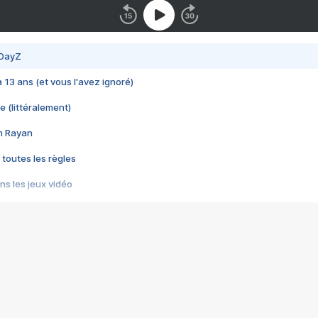
 DayZ
 a 13 ans (et vous l'avez ignoré)
e (littéralement)
im Rayan
 toutes les règles
s les jeux vidéo
us choquant de Rockstar ? - Le scandale BULLY
e plus moche de Steam
du RÊVE tourne au CAUCHEMAR
pendant 8 heures
it… à tort