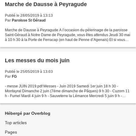
Marche de Dausse à Peyragude
Publié le 28/05/2019 à 13:13
Par
Paroisse St Géraud
Marche de Dausse à Peyragude A l’occasion du pèlerinage de la paroisse
Saint-Géraud à Notre Dame de Peyragude, vous êtes attendus Jeudi 30 mai
à 10 h 30 à la Porte de Ferracap (en haut de Penne d’Agenais) Et si vous
souhaitez marcher : A 07 h 30 sur la...
Les messes du mois juin
Publié le 25/05/2019 à 13:03
Par
FG
- messe JUIN 2019.pdf Messes - Juin 2019 Samedi 1er juin 18 h 30 -
Montayral Dimanche 2 juin (7ème dimanche de Pâques) 9 h 30 - Cuzorn 11
h - Fumel Mardi 4 juin 9 h - Sauveterre la Lémance Mercredi 5 juin 9 h -
Chapelle de l’hôpital Jeudi 6 juin 9 h -...
Hébergé par Overblog
Top articles
Pages