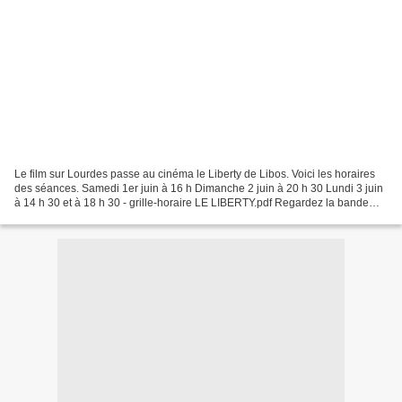
Le film sur Lourdes passe au cinéma le Liberty de Libos. Voici les horaires
des séances. Samedi 1er juin à 16 h Dimanche 2 juin à 20 h 30 Lundi 3 juin
à 14 h 30 et à 18 h 30 - grille-horaire LE LIBERTY.pdf Regardez la bande
annonce du film Lourdes (Lourdes...