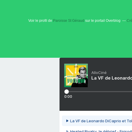
Voir le profil de
Paroisse St Géraud
sur le portail Overblog
Cré
AlloCiné
La VF de Leonardo
0:00
La VF de Leonardo DiCaprio et To
Heated Rivalry, le débrief - Episod