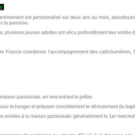
te
eminement est personnalisé sur deux ans au mois, aboutissant 
s la paroisse.
 plusieurs jeunes adultes ont vécu profondément leur entrée da
e Francis coordonne l'accompagnement des catéchumènes. N'
a maison paroissiale, en rencontrant le prêtre.
s pour échanger et préparer concrètement le déroulement du bap
e des soirées à la maison paroissiale: généralement le 1er mercr