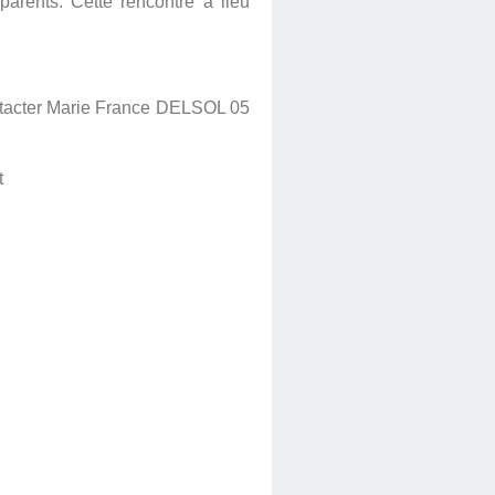
parents. Cette rencontre a lieu
ontacter Marie France DELSOL 05
t