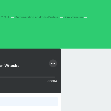
C.G.U.
Rémunération en droits d'auteur
Offre Premium
ien Witecka
-52:04