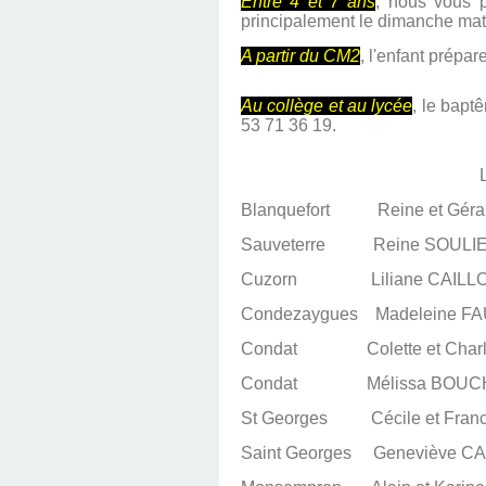
Entre 4 et 7 ans
, nous vous p
principalement le dimanche mati
A partir du CM2
, l'enfant prépa
Au collège et au lycée
, le bapt
53 71 36 19.
Blanquefort Reine et Gérar
Sauveterre Reine SOULIE 0
Cuzorn Liliane CAILLOU 
Condezaygues Madeleine FAU
Condat Colette et Charles
Condat Mélissa BOUCHET
St Georges Cécile et Franc
Saint Georges Geneviève CA