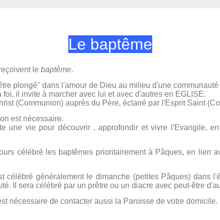
Le baptême
reçoivent le
baptême
.
t "être plongé" dans l'amour de Dieu au milieu d'une communauté
oi, il invite à marcher avec lui et avec d'autres en EGLISE.
 Christ (Communion) auprès du Père, éclairé par l'Esprit Saint (Co
ion est nécessaire.
ute une vie pour découvrir , approfondir et vivre l'Evangile, 
ujours célébré les baptêmes prioritairement à Pâques, en lien 
st célébré généralement le dimanche (petites Pâques) dans l'ég
 Il sera célébré par un prêtre ou un diacre avec peut-être d'au
 est nécessaire de contacter aussi la Paroisse de votre domicile.