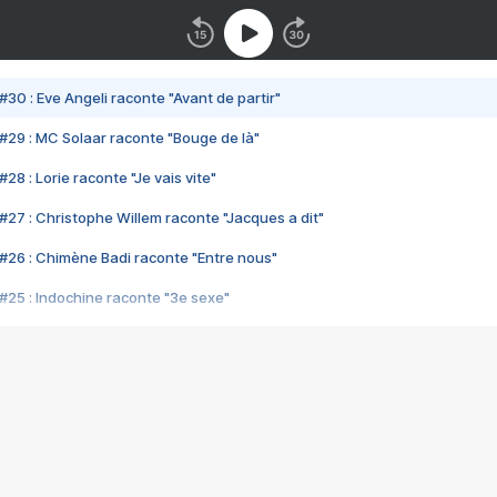
#30 : Eve Angeli raconte "Avant de partir"
#29 : MC Solaar raconte "Bouge de là"
28 : Lorie raconte "Je vais vite"
#27 : Christophe Willem raconte "Jacques a dit"
#26 : Chimène Badi raconte "Entre nous"
#25 : Indochine raconte "3e sexe"
#24 : Zaho raconte "C'est chelou"
#23 : Patrick Bruel raconte "Au café des délices"
#22 : Kyo raconte "Le chemin"
#21 : Nolwenn Leroy raconte "Cassé"