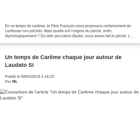
En ce temps de carême, le Père François nous proposera certainement de
confesser nos péchés. Mais quelle est l’origine du péché, enfin,
étymologiquement ? Du latin peccatum (faute), nous avons fait le péché. Le
pécheur (peccare) doit se repentir, notamment...
Un temps de Carême chaque jour autour de
Laudato Si
Publié le 09/03/2019 à 18:25
Par
ML