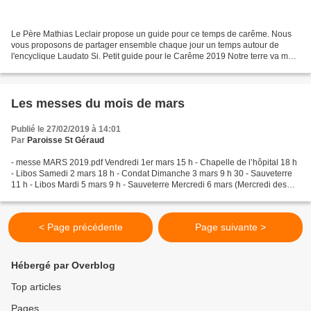
Le Père Mathias Leclair propose un guide pour ce temps de carême. Nous
vous proposons de partager ensemble chaque jour un temps autour de
l'encyclique Laudato Si. Petit guide pour le Carême 2019 Notre terre va mal !
Tout le monde le dit, et tout le monde...
Les messes du mois de mars
Publié le 27/02/2019 à 14:01
Par
Paroisse St Géraud
- messe MARS 2019.pdf Vendredi 1er mars 15 h - Chapelle de l’hôpital 18 h
- Libos Samedi 2 mars 18 h - Condat Dimanche 3 mars 9 h 30 - Sauveterre
11 h - Libos Mardi 5 mars 9 h - Sauveterre Mercredi 6 mars (Mercredi des
Cendres – Entrée en Carême) 9 h...
< Page précédente
Page suivante >
Hébergé par Overblog
Top articles
Pages